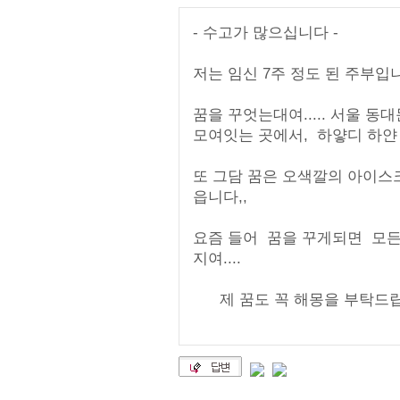
- 수고가 많으십니다 -
저는 임신 7주 정도 된 주부입
꿈을 꾸엇는대여..... 서울 
모여잇는 곳에서, 하얗디 하얀 
또 그담 꿈은 오색깔의 아이스
읍니다,,
요즘 들어 꿈을 꾸게되면 모든
지여....
제 꿈도 꼭 해몽을 부탁드립