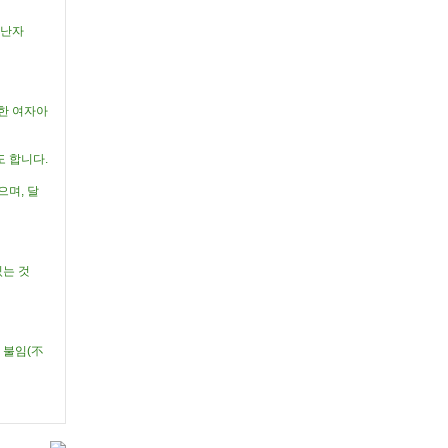
 난자
한 여자아
 합니다.
으며, 달
있는 것
 불임(不