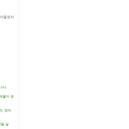
기 아들정자
니다.
재물이 생
만, 영리
딸을 낳