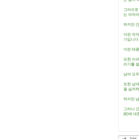
그러므로 
는 여자아
하지만 간
이런 여자
기입니다
이런 태몽
또한 이러
리기를 잘
남여 모두
또한 남여
을 싫어하
하지만 남
그러나 간
姙)에 대