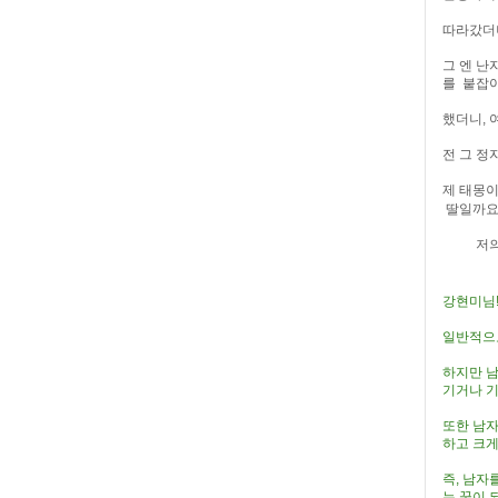
따라갔더니
그 엔 난
를 붙잡아
했더니, 
전 그 정
제 태몽이
딸일까요?
저의 태
강현미님
일반적으로
하지만 남
기거나 기
또한 남자
하고 크게
즉, 남자
는 꿈이 