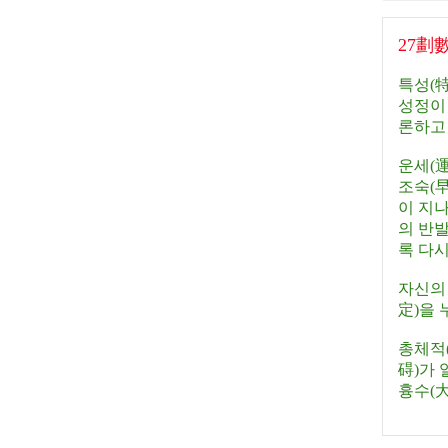
27劃
특성(特
성정이
론하고
운세(運
조숙(早
이 지
의 반발
록 다
자신의 
定)을 
총체적(
碍)가 
흉수(