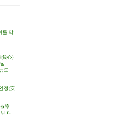
녀를 막
自負心)
 남
 늙도
 안정(安
애(障
지닌 대