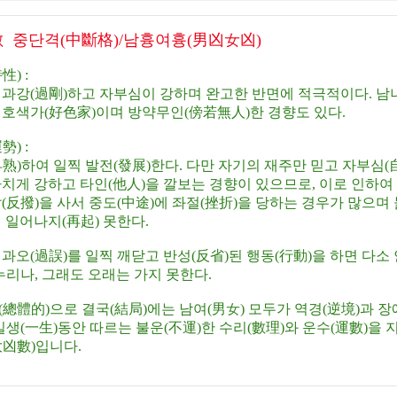
數 중단격(中斷格)/남흉여흉(男凶女凶)
性) :
 과강(過剛)하고 자부심이 강하며 완고한 반면에 적극적이다. 남
 호색가(好色家)이며 방약무인(傍若無人)한 경향도 있다.
勢) :
熟)하여 일찍 발전(發展)한다. 다만 자기의 재주만 믿고 자부심(
나치게 강하고 타인(他人)을 깔보는 경향이 있으므로, 이로 인하여
(反撥)을 사서 중도(中途)에 좌절(挫折)을 당하는 경우가 많으며
시 일어나지(再起) 못한다.
과오(過誤)를 일찍 깨닫고 반성(反省)된 행동(行動)을 하면 다소
누리나, 그래도 오래는 가지 못한다.
總體的)으로 결국(結局)에는 남여(男女) 모두가 역경(逆境)과 장
일생(一生)동안 따르는 불운(不運)한 수리(數理)와 운수(運數)을 
大凶數)입니다.